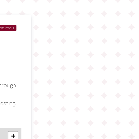
DEUTSCH
hrough
esting.
+