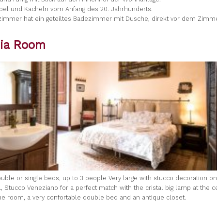
bel und Kacheln vom Anfang des 20. Jahrhunderts.
zimmer hat ein geteiltes Badezimmer mit Dusche, direkt vor dem Zimme
ia Room
uble or single beds, up to 3 people Very large with stucco decoration on 
, Stucco Veneziano for a perfect match with the cristal big lamp at the c
 the room, a very confortable double bed and an antique closet.