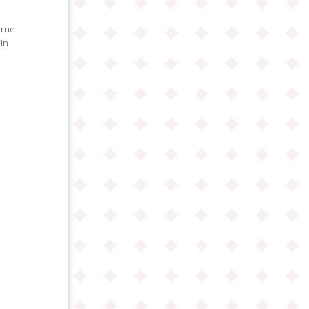
erne
in