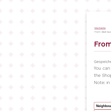
Direkt
zum
Inhalt
Startseite
Pfadna
From B&B Savoi
From
Gespeich
You can 
the Shop
Note: in
Neighbou