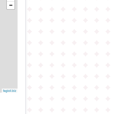
−
fagioli.biz