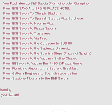
Von Flughafen zu B&B Savoia (Fiumicino oder Ciampino)
From B&B SAVOIA to ERGIFE PALACE HOTEL
From B&B Savoia To Olimpic Stadium
From B&B Savoia To Spanish Step by Villa Borghese
From B&B Savoia to Hadrian Villa
From B&B Savoia to Piazza Navona
From B&B Savoia to Trastevere
From B&B Savoia to Via Tirso
From B&B Savoia to the Colosseo by BUS 80
From B&B Savoia to the Sapienza University
From B&B Savoia to the Spanish Steps (Piazza di Spagna)
From B&B Savoia to the Vatican / Sistine Chapel
From BBSavoia to Vatican Bus #490 @Piazza Fiume
From Fiumicino Airport to the Bed and Breakfast
From Galleria Borghese to Spanish steps by bus
From Stazione Tiburtina to the B&B Savoia
htseeing
 your Italian!