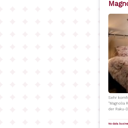
Magno
Sehr komfo
"Magnolia 
der Raku-D
No data busines