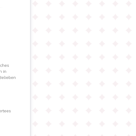
aches
n in
Belieben
ertees