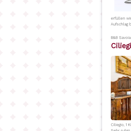
erfüllen w
Aufschlag 
B&B Savoi
Cilie
Ciliegio, 1
Sehr ruhig