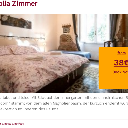
lia Zimmer
from
38
Book N
rtabel und leise. Mit Blick auf den Innengarten mit den einheimischen
Room" stammt von dem alten Magnolienbaum, der kürzlich entfernt wur
ekoration im Inneren des Raums.
s, no ads, no fees.