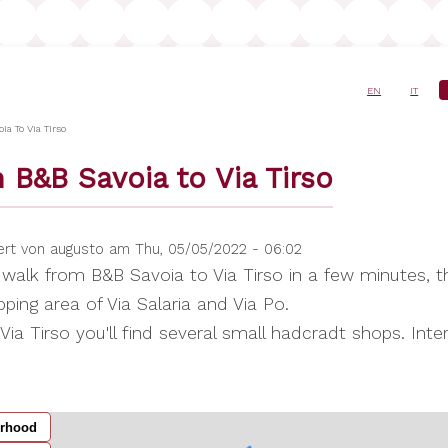
EN
IT
vigation
a To Via Tirso
 B&B Savoia to Via Tirso
ert von
augusto
am
Thu, 05/05/2022 - 06:02
walk from B&B Savoia to Via Tirso in a few minutes, t
ping area of Via Salaria and Via Po.
 Via Tirso you'll find several small hadcradt shops. Inter
rhood