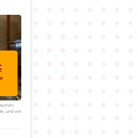
€
ow
 Bäumen.
de, und von