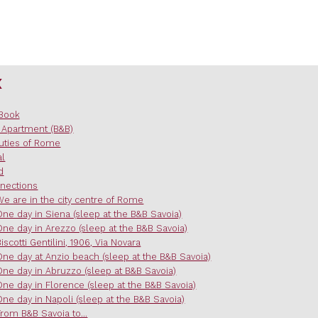
x
Book
 Apartment (B&B)
uties of Rome
al
d
nections
We are in the city centre of Rome
One day in Siena (sleep at the B&B Savoia)
One day in Arezzo (sleep at the B&B Savoia)
Biscotti Gentilini, 1906, Via Novara
One day at Anzio beach (sleep at the B&B Savoia)
One day in Abruzzo (sleep at B&B Savoia)
One day in Florence (sleep at the B&B Savoia)
One day in Napoli (sleep at the B&B Savoia)
From B&B Savoia to...