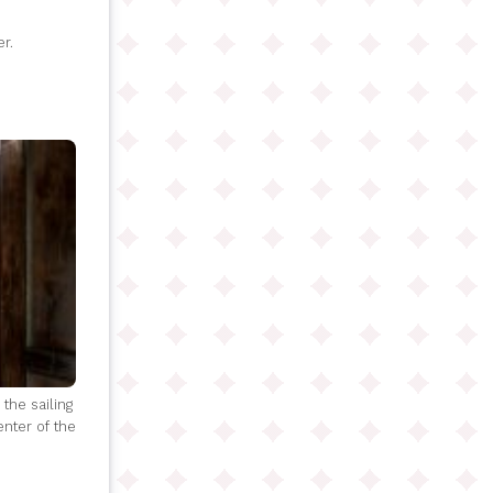
r.
the sailing
enter of the