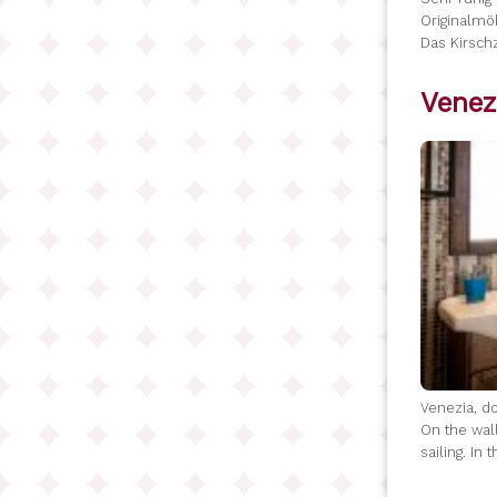
Originalmö
Das Kirsch
Venez
Venezia, do
On the wall
sailing. In