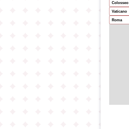
Colosseo
Vaticano
Roma