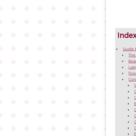
Inde
Guide 
The
Bea
Leg
Foo
Con