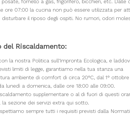
, posate, fornello a gas, frigorifero, bicchieri, etc. Dalle 
le ore 07:00 la cucina non può essere utilizzata per at
disturbare il riposo degli ospiti. No rumori, odori molest
o del Riscaldamento:
 con la nostra Politica sull'Impronta Ecologica, e laddo
evisti limiti di legge, garantiamo nella tua stanza una
ura ambiente di comfort di circa 20°C, dal 1° ottobre 
a lunedì a domenica, dalle ore 18:00 alle 09:00.
iscaldamento supplementare o al di fuori di questi orar
 la sezione dei servizi extra qui sotto.
spettiamo sempre tutti i requisiti previsti dalla Normat