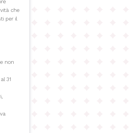
ore
tvità che
i per il
ve non
al 31
i,
iva