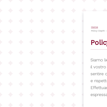
Skip
to
main
content
Home
Bread
Policy Ospiti 
Polic
Siamo li
il vostro
sentire 
e rispet
Effettua
espressa