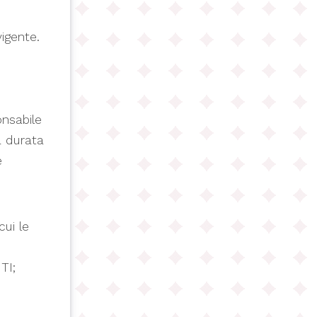
igente.
onsabile
a durata
e
cui le
TI;