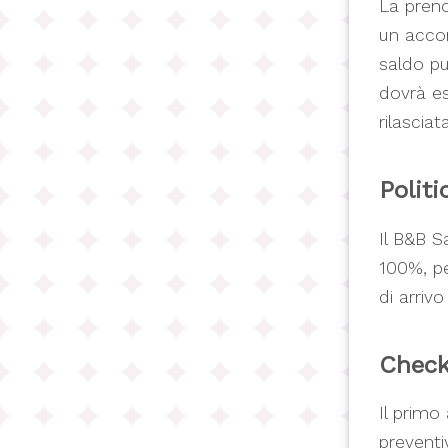
La preno
un accont
saldo pu
dovrà es
rilasciat
Politi
Il B&B S
100%, pe
di arrivo
Check
Il primo
preventiv