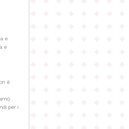
ta e
a e
non è
ziamo
ndi per i