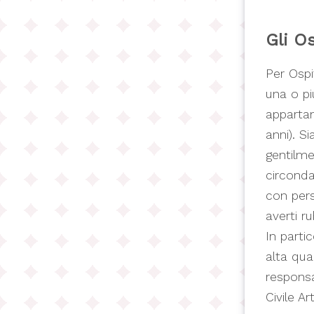
Gli Os
Per Ospi
una o pi
appartam
anni). Si
gentilme
circonda
con pers
averti r
In parti
alta qual
responsab
Civile A