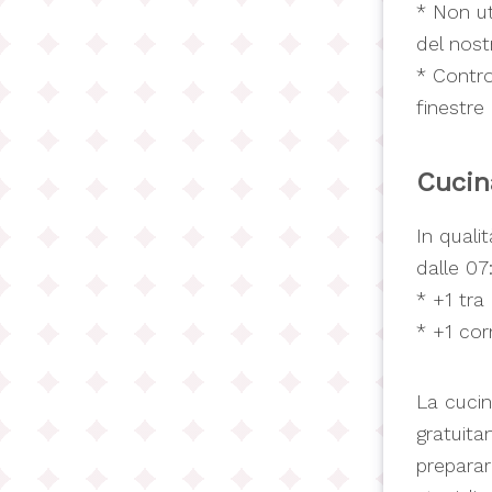
* Non ut
del nost
* Contro
finestre
Cucin
In quali
dalle 07
* +1 tra 
* +1 cor
La cucin
gratuita
preparar