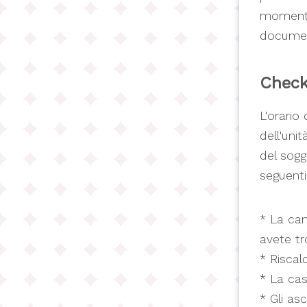
momento 
document
Check
L'orario
dell'uni
del sogg
seguenti 
* La cam
avete tr
* Riscal
* La cas
* Gli asc