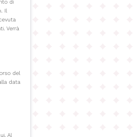
nto di
 Il
icevuta
i. Verrà
borso del
alla data
i. Al