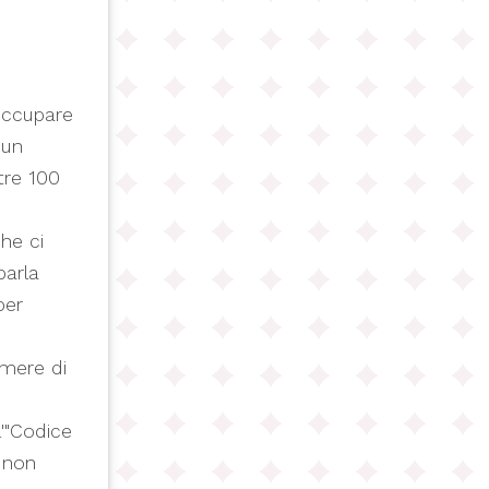
occupare
 un
tre 100
he ci
parla
per
amere di
l'"Codice
a non