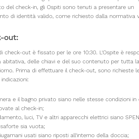
del check-in, gli Ospiti sono tenuti a presentare un
o di identità valido, come richiesto dalla normativa v
-out:
 di check-out è fissato per le ore 10:30. L'Ospite è resp
tà abitativa, delle chiavi e del suo contenuto per tutta l
iorno. Prima di effettuare il check-out, sono richieste l
indicazioni:
era e il bagno privato siano nelle stesse condizioni in 
ovate al check-in;
damento, luci, TV e altri apparecchi elettrici siano SPEN
saforte sia vuota;
iugamani usati siano riposti all'interno della doccia;