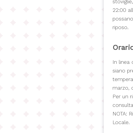
stoviglie
22:00 al
possano 
riposo.
Orari
In linea
siano pr
temperat
marzo, d
Per un r
consulta
NOTA: Ri
Locale.