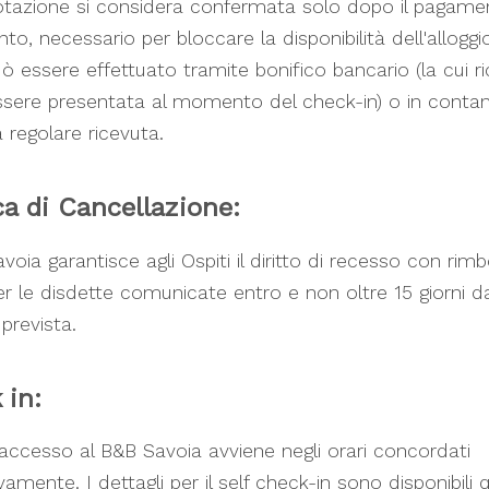
tazione si considera confermata solo dopo il pagame
o, necessario per bloccare la disponibilità dell'alloggio.
ò essere effettuato tramite bonifico bancario (la cui r
sere presentata al momento del check-in) o in contant
a regolare ricevuta.
ca di Cancellazione:
avoia garantisce agli Ospiti il diritto di recesso con rim
r le disdette comunicate entro e non oltre 15 giorni d
 prevista.
 in:
 accesso al B&B Savoia avviene negli orari concordati
amente. I dettagli per il self check-in sono disponibili qu