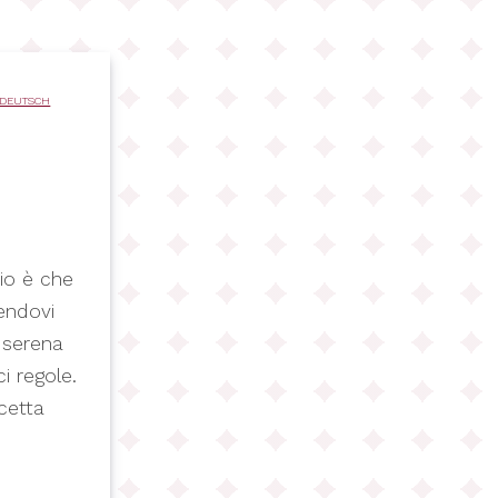
DEUTSCH
rio è che
cendovi
 serena
i regole.
cetta