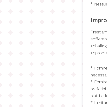
* Nessun
Impro
Prestiam
sofferen
imballag
impronta
* Fornir
necessar
* Fornir
preferib
piatti e
* Limita