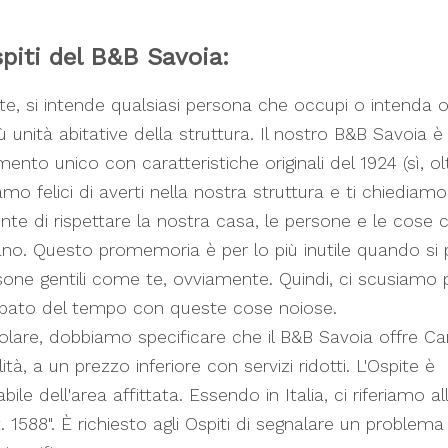
piti del B&B Savoia:
te, si intende qualsiasi persona che occupi o intenda 
ù unità abitative della struttura. Il nostro B&B Savoia è
ento unico con caratteristiche originali del 1924 (sì, ol
amo felici di averti nella nostra struttura e ti chiediamo
nte di rispettare la nostra casa, le persone e le cose c
no. Questo promemoria è per lo più inutile quando si 
one gentili come te, ovviamente. Quindi, ci scusiamo 
ubato del tempo con queste cose noiose.
colare, dobbiamo specificare che il B&B Savoia offre C
ità, a un prezzo inferiore con servizi ridotti. L'Ospite è
ile dell'area affittata. Essendo in Italia, ci riferiamo al
rt. 1588". È richiesto agli Ospiti di segnalare un problem