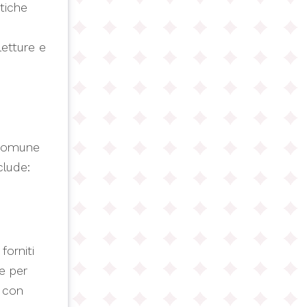
stiche
letture e
n comune
clude:
forniti
e per
 con