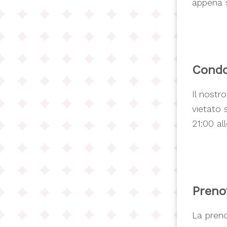
appena si
Condo
Il nostr
vietato 
21:00 al
Preno
La prenot