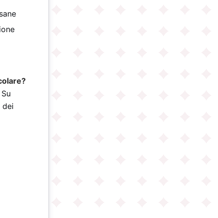
isane
gione
)
colare?
 Su
 dei