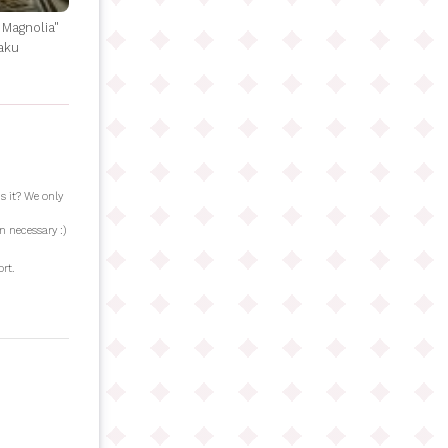
 Magnolia"
aku
s it? We only
n necessary :)
rt.