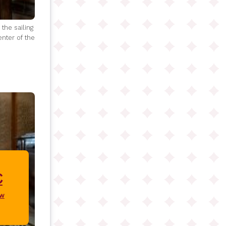
the sailing
enter of the
€
ow