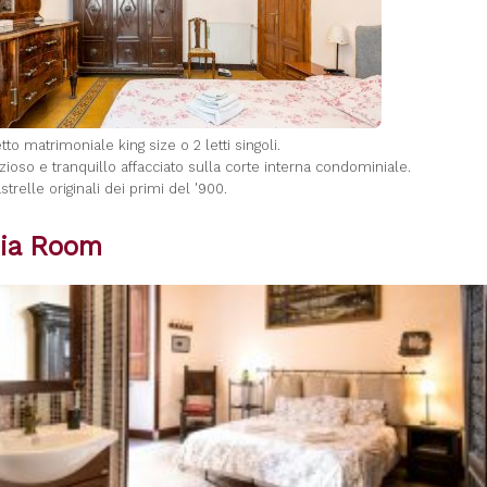
letto matrimoniale king size o 2 letti singoli.
zioso e tranquillo affacciato sulla corte interna condominiale.
strelle originali dei primi del '900.
ia Room