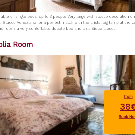
uble or single beds, up to 3 people Very large with stucco decoration on 
, Stucco Veneziano for a perfect match with the cristal big lamp at the c
 the room, a very confortable double bed and an antique closet.
lia Room
from
38
Book N