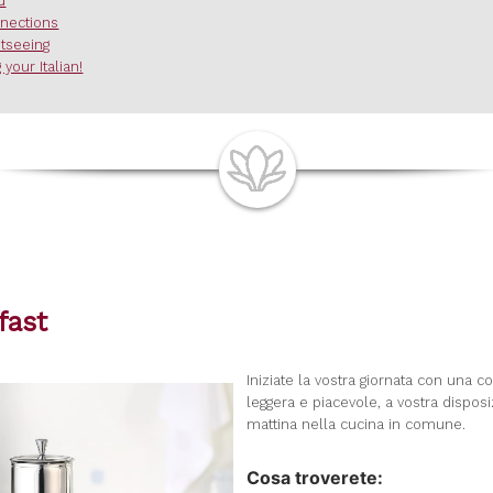
d
nections
htseeing
 your Italian!
fast
I
niziate la vostra giornata con una c
leggera e piacevole, a vostra dispos
mattina nella cucina in comune.
Cosa troverete: