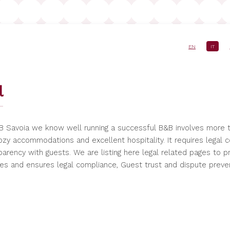
EN
IT
e
l
B Savoia we know well running a successful B&B involves more t
cozy accommodations and excellent hospitality. It requires legal 
parency with guests. We are listing here legal related pages to p
ies and ensures legal compliance, Guest trust and dispute preven