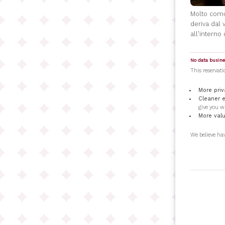
Molto comod
deriva dal
all'interno 
No data busines
This reservati
More pri
Cleaner 
give you w
More val
We believe ha