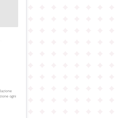
olazione
izione ogni