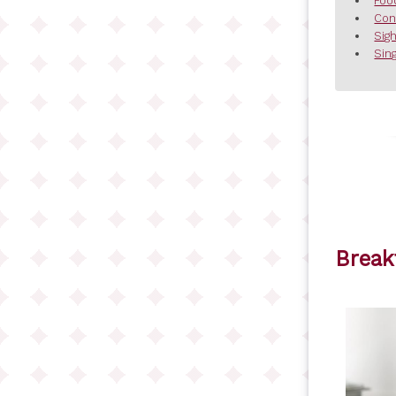
Foo
Con
Sig
Sing
Break