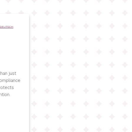
DEUTSCH
han just
compliance
rotects
tion.