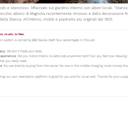
o e silenzioso. Affacciato sul giardino interno con alberi locali. "Stanza
 vecchio albero di Magnolia recentemente rimosso e dalla decorazione R
della Stanza. All'interno, mobili e piastrelle più originali del 1920.
s, no ads, no fees.
on system is owned by B&B Savoia itself. Your advantages in this are:
vacy.
We don't trade your data.
experience
. Did you notice there's no extra Ads anywhere here? Can you feel how relaxing i
hat you really need.
ue
. You are directly buying from the owner. No one in the middle charging more money tha
ving our own reservation platform is good for you and for us as well. Thanks for your suppo