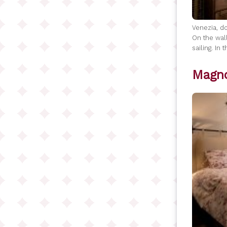
Venezia, do
On the wall
sailing. In
Magno