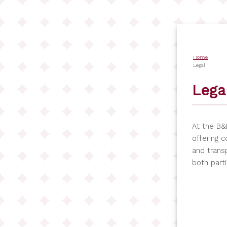
Salta
al
contenuto
principale
Home
Briciol
Legal
di
Lega
pane
At the B&
offering 
and trans
both part