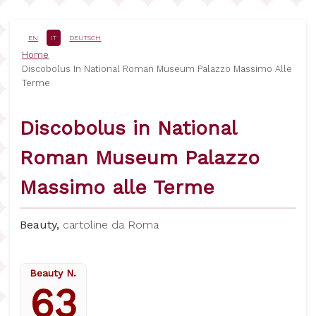
Salta
al
contenuto
EN
IT
DEUTSCH
principale
Briciole
Home
Discobolus In National Roman Museum Palazzo Massimo Alle
di
Terme
pane
Discobolus in National
Roman Museum Palazzo
Massimo alle Terme
Beauty,
cartoline da Roma
Beauty N.
63