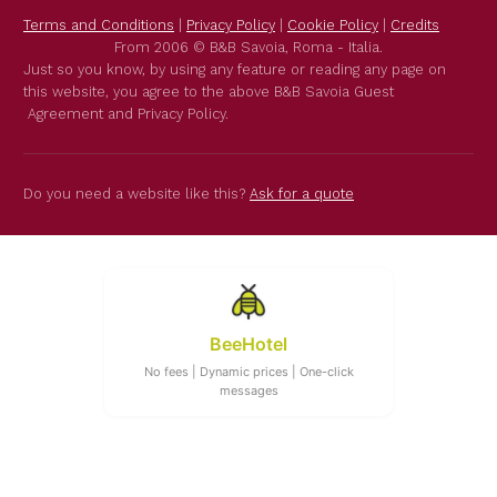
Terms and Conditions
|
Privacy Policy
|
Cookie Policy
|
Credits
From 2006 © B&B Savoia, Roma - Italia.
Just so you know, by using any feature or reading any page on
this website, you agree to the above B&B Savoia Guest
Agreement and Privacy Policy.
Do you need a website like this?
Ask for a quote
BeeHotel
No fees | Dynamic prices | One-click
messages