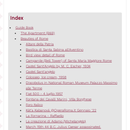
Index
Guide Book
The Apartment (B&B)
Beauties of Rome
Altare della Patria
Basilica di Santa Sabina all'Aventino
Bird view detail of Rome
Campanile (Bell Tower) of Santa Maria Maggiore Rome
Castel Sant'Angelo by M. C. Escher, 1934
Castel Sant'angelo
Colosseo, Ice cream, 1958
Discobolus in National Roman Museum Palazzo Massimo
alle Terme
Fiat 500 - 4 luglio 1957
Fontana dei Cavalli Marini, Villa Borghese
Foro Italico
Kát’a Kabanová @OperaRoma.it Gennaio '22
La Fornarina - Raffaello
La creazione di Adamo (Michelangelo)
March 15th 44 B.C. Julius Caesar assassinated.