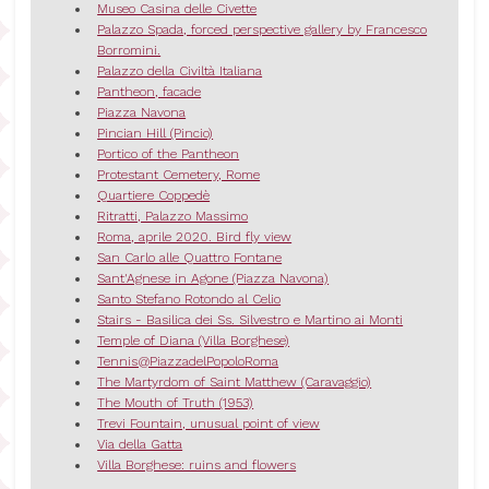
Museo Casina delle Civette
Palazzo Spada, forced perspective gallery by Francesco
Borromini.
Palazzo della Civiltà Italiana
Pantheon, facade
Piazza Navona
Pincian Hill (Pincio)
Portico of the Pantheon
Protestant Cemetery, Rome
Quartiere Coppedè
Ritratti, Palazzo Massimo
Roma, aprile 2020. Bird fly view
San Carlo alle Quattro Fontane
Sant'Agnese in Agone (Piazza Navona)
Santo Stefano Rotondo al Celio
Stairs - Basilica dei Ss. Silvestro e Martino ai Monti
Temple of Diana (Villa Borghese)
Tennis@PiazzadelPopoloRoma
The Martyrdom of Saint Matthew (Caravaggio)
The Mouth of Truth (1953)
Trevi Fountain, unusual point of view
Via della Gatta
Villa Borghese: ruins and flowers