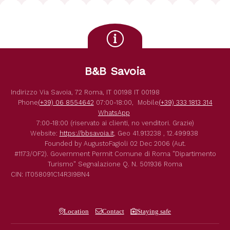
B&B Savoia
Indirizzo
Via Savoia, 72
Roma
,
IT
00198
IT
00198
Phone
(+39) 06 8554642
07:00-18:00,
Mobile
(+39) 333 1813 314
WhatsApp
7:00-18:00 (riservato ai clienti, no venditori. Grazie)
Website:
https://bbsavoia.it
,
Geo
41.913238 , 12.499938
Founded by
AugustoFagioli
02 Dec 2006
(Aut.
#1173/OF2).
Government Permit
Comune di Roma
"Dipartimento
Turismo"
Segnalazione Q. N. 501936
Roma
CIN: IT058091C14R3I9BN4
Location
Contact
Staying safe