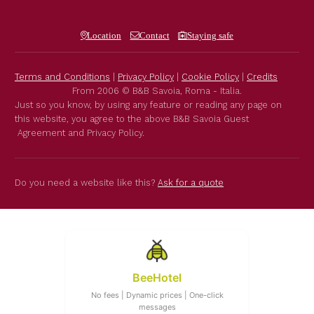
Location
Contact
Staying safe
Terms and Conditions
|
Privacy Policy
|
Cookie Policy
|
Credits
From 2006 © B&B Savoia, Roma - Italia.
Just so you know, by using any feature or reading any page on
this website, you agree to the above B&B Savoia Guest
Agreement and Privacy Policy.
Do you need a website like this?
Ask for a quote
BeeHotel
No fees | Dynamic prices | One-click
messages