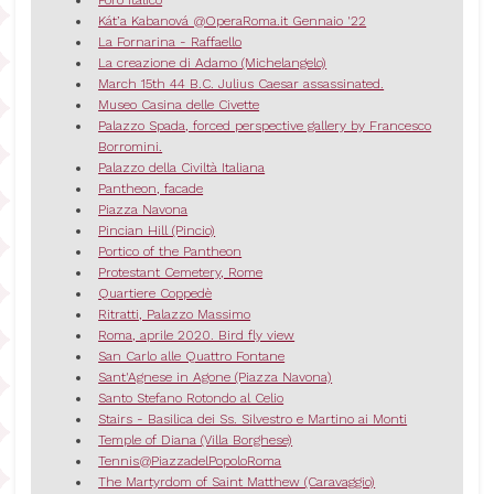
Kát’a Kabanová @OperaRoma.it Gennaio '22
La Fornarina - Raffaello
La creazione di Adamo (Michelangelo)
March 15th 44 B.C. Julius Caesar assassinated.
Museo Casina delle Civette
Palazzo Spada, forced perspective gallery by Francesco
Borromini.
Palazzo della Civiltà Italiana
Pantheon, facade
Piazza Navona
Pincian Hill (Pincio)
Portico of the Pantheon
Protestant Cemetery, Rome
Quartiere Coppedè
Ritratti, Palazzo Massimo
Roma, aprile 2020. Bird fly view
San Carlo alle Quattro Fontane
Sant'Agnese in Agone (Piazza Navona)
Santo Stefano Rotondo al Celio
Stairs - Basilica dei Ss. Silvestro e Martino ai Monti
Temple of Diana (Villa Borghese)
Tennis@PiazzadelPopoloRoma
The Martyrdom of Saint Matthew (Caravaggio)