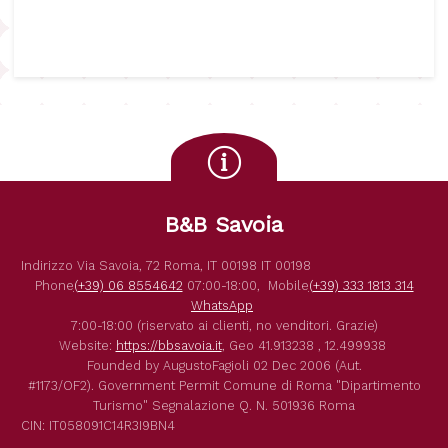
B&B Savoia
Indirizzo
Via Savoia, 72
Roma
,
IT
00198
IT
00198
Phone
(+39) 06 8554642
07:00-18:00,
Mobile
(+39) 333 1813 314
WhatsApp
7:00-18:00 (riservato ai clienti, no venditori. Grazie)
Website:
https://bbsavoia.it
,
Geo
41.913238 , 12.499938
Founded by
AugustoFagioli
02 Dec 2006
(Aut.
#1173/OF2).
Government Permit
Comune di Roma
"Dipartimento
Turismo"
Segnalazione Q. N. 501936
Roma
CIN: IT058091C14R3I9BN4