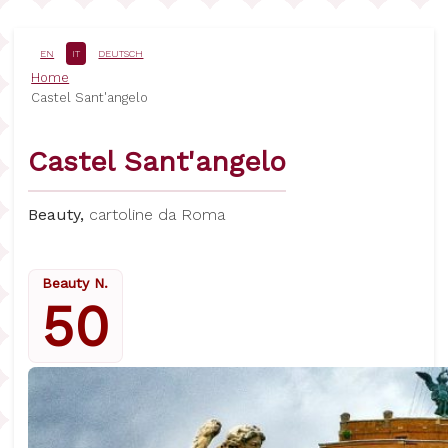
Salta
al
contenuto
EN
IT
DEUTSCH
principale
Briciole
Home
Castel Sant'angelo
di
pane
Castel Sant'angelo
Beauty,
cartoline da Roma
Beauty N.
50